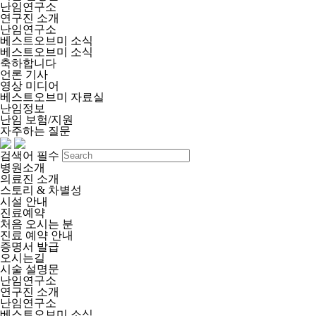
난임연구소
연구진 소개
난임연구소
베스트오브미 소식
베스트오브미 소식
축하합니다
언론 기사
영상 미디어
베스트오브미 자료실
난임정보
난임 보험/지원
자주하는 질문
검색어 필수
병원소개
의료진 소개
스토리 & 차별성
시설 안내
진료예약
처음 오시는 분
진료 예약 안내
증명서 발급
오시는길
시술 설명문
난임연구소
연구진 소개
난임연구소
베스트오브미 소식