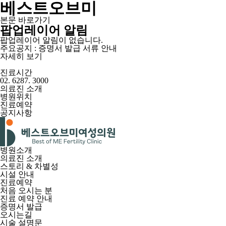
베스트오브미
본문 바로가기
팝업레이어 알림
팝업레이어 알림이 없습니다.
주요공지 : 증명서 발급 서류 안내
자세히 보기
진료시간
02. 6287. 3000
의료진 소개
병원위치
진료예약
공지사항
병원소개
의료진 소개
스토리 & 차별성
시설 안내
진료예약
처음 오시는 분
진료 예약 안내
증명서 발급
오시는길
시술 설명문